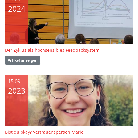
2024
Der Zyklus als hochsensibles Feedbacksystem
Artikel anzeigen
15.09.
2023
Bist du okay? Vertrauensperson Marie